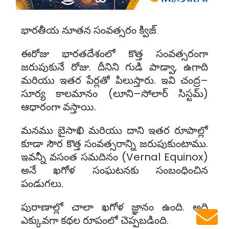
భారతీయ నూతన సంవత్సరం క్విజ్
ఈరోజు భారతదేశంలో కొత్త సంవత్సరంగా
జరుపుకునే రోజు. దీనిని గుడి పాడ్వా, ఉగాది
మరియు ఇతర పేర్లతో పిలుస్తారు. ఇవి చంద్ర–
సూర్య కాలమానం (లూని–సోలార్ సిస్టమ్)
ఆధారంగా వస్తాయి.
మనము బైసాఖి మరియు దాని ఇతర రూపాల్లో
కూడా సౌర కొత్త సంవత్సరాన్ని జరుపుకుంటాము.
ఇవన్నీ వసంత సమదినం (Vernal Equinox)
అనే ఖగోళ సంఘటనకు సంబంధించిన
పండుగలు.
పురాణాల్లో చాలా ఖగోళ జ్ఞానం ఉంది. అది
ఎక్కువగా కథల రూపంలో చెప్పబడింది.