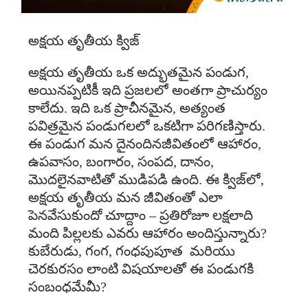
అక్షయ తృతీయ క్విజ్
అక్షయ తృతీయ ఒక అద్భుతమైన పండుగ,
అయినప్పటికీ ఇది ప్రజలలో అంతగా ప్రాచుర్యం
కాలేదు. ఇది ఒక ప్రాచీనమైన, అత్యంత
పవిత్రమైన పండుగలలో ఒకటిగా పరిగణిస్తారు.
ఈ పండుగ మన దైనందినజీవితంలో ఆహారం,
ఉపవాసం, బంగారం, సంపద, దానం,
మొదలైనవాటితో ముడిపడి ఉంది. ఈ క్విజ్‌లో,
అక్షయ తృతీయ మన జీవితంతో ఎలా
పెనవేసుకుందో చూద్దాం – ప్రతిరోజూ లక్షలాది
మంది పిల్లలకు ఎవరు ఆహారం అందిస్తున్నారు?
కుబేరుడు, గంగ, గంధపుపూత మరియు
చెరకురసం లాంటి విషయాలతో ఈ పండుగకి
సంబంధమేమీ?