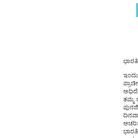
ಭಾರತೀ
ಇಂದು
ಪ್ರಾ
ಅಧಿದೇ
ತಮ್ಮ 
ಪುನರ
ದಿನವ
ಆಚರಿಸ
ಭಾರತ