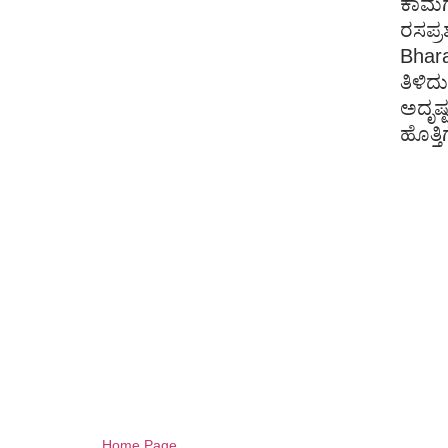
ಕಾಮಗಾ
ರಸಪ್ರ
Bha
ತಿಳಿದ
ಅದೃಷ
ಹೊತ್ತ
Home Page