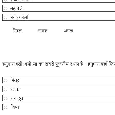
महाबली
बजरंगबली
हनुमान गढ़ी अयोध्या का सबसे पूजनीय स्थल है। हनुमान वहाँ किस भ
मित्र
रक्षक
राजदूत
शिष्य