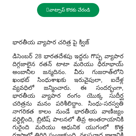
వాట్సాప్ కొరకు చేరండి
భారతీయ వ్యాపార చరిత్ర పై క్విజ్
డిసెంబర్ 28 భారతదేశపు ఇద్దరు గొప్ప వ్యాపార
దిగ్గజాలైన రతన్ టాటా మరియు ధీరూభాయ్
అంబానీల జన్మదినం. వీరు గుజరాత్‌లోని
ఖంభట్ సింధుశాఖకు ఇరువైపులా, ఐదేళ్ల
వ్యవధిలో జన్మించారు. ఈ సందర్భంగా,
భారతీయ వ్యాపార రంగం యొక్క సుదీర్ఘ
చరిత్రను మనం పరిశీలిద్దాం. సింధు-సరస్వతి
నాగరికత కాలం నుండే భారతీయ వాణిజ్యం
వర్ధిల్లింది, బ్రిటిష్ పాలనలో తీవ్ర అంతరాయానికి
గురైంది మరియు ఆధునిక యుగంలో కొత్త
రూపాల్లో తిరిగి పుంజుకుంది. వలసవాద కాలానికి