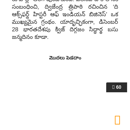
సంబంధించి, ద్విజేంద్ర త్రిపాఠి రచించిన ‘ది
ఆక్స్‌ఫర్డ్ హిస్టరీ ఆఫ్ ఇండియన్ బిజినెస్’ ఒక
ముఖ్యమైన గ్రంథం. యాదృచ్ఛికంగా, డిసెంబర్
28 భారతదేశపు క్విజ్ దిగ్గజం సిద్ధార్థ బసు
జన్మదినం కూడా.
60